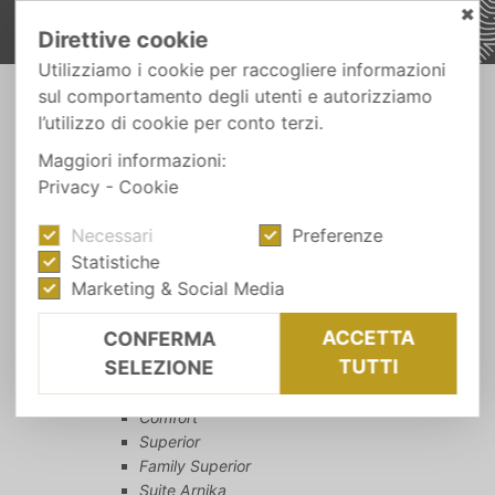
✖
Direttive cookie
Utilizziamo i cookie per raccogliere informazioni
sul comportamento degli utenti e autorizziamo
l’utilizzo di cookie per conto terzi.
MAPPA DEL SITO
Maggiori informazioni:
Privacy
-
Cookie
La vostra base
Necessari
Preferenze
Il nostro hotel
Statistiche
Per famiglie
Marketing & Social Media
Il nostro campo da tennis
In vacanza con il cane
ACCETTA
CONFERMA
Sostenibilità
TUTTI
SELEZIONE
Camere e prezzi
Camere e suite
Comfort
Superior
Family Superior
Suite Arnika