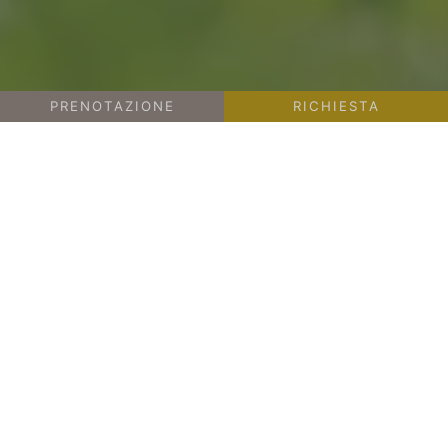
PRENOTAZIONE
RICHIESTA
-
-
FUGA DALLA CITTÀ
SPORT & ACTIVE
GOLF IN ALTO ADIGE
GOLF IN ALTO ADIGE IN VALLE ISARCO E
ALTA VAL D’ISARCO
Hole in one!
Se amate il
golf in Alto Adige
e avete
l’opportunità di giocare a golf in Valle Isarco e
in Alta Val d’Isarco, il Wiesnerhof è
semplicemente perfetto. A qualche minuto
d’auto dall’
hotel
, sorge un campo da golf tra i