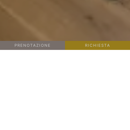
PRENOTAZIONE
RICHIESTA
-
-
CAMERE E PREZZI
CAMERE E SUITE
SUITE PANORAMA
46 M² | 2 - 4 PERSONE
Suite Panorama
Prezzo da € 145,-
Suite Panorama con camera doppia,
pavimento in legno, soggiorno separato,
bagno con doccia, doppio lavabo. specchio