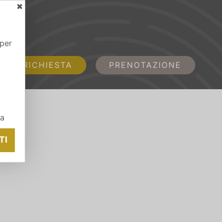
✖
 per
RICHIESTA
PRENOTAZIONE
ia
TI