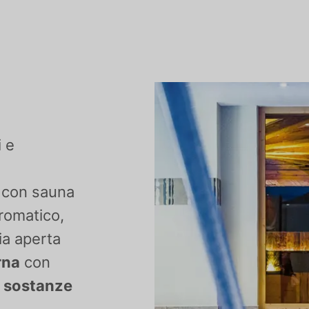
 e
a
con sauna
romatico,
ia aperta
rna
con
i sostanze