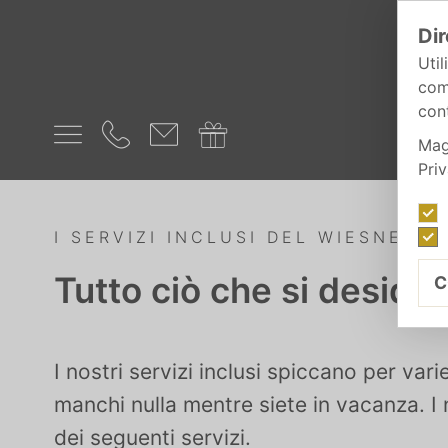
Dir
Util
com
cont
Mag
Pri
I SERVIZI INCLUSI DEL WIESNERH
Tutto ciò che si deside
C
I nostri servizi inclusi spiccano per var
manchi nulla mentre siete in vacanza. I 
dei seguenti servizi.