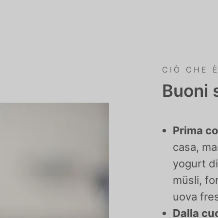
CIÒ CHE 
Buoni s
Prima co
casa, ma
yogurt di
müsli, fo
uova fre
Dalla cu