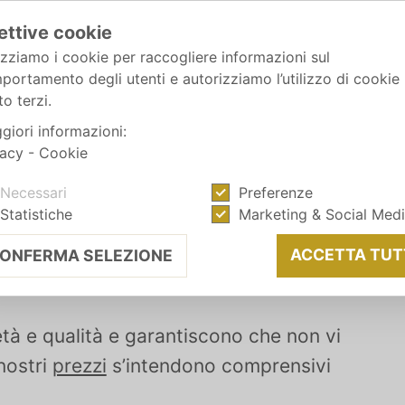
ettive cookie
izziamo i cookie per raccogliere informazioni sul
portamento degli utenti e autorizziamo l’utilizzo di cookie
o terzi.
giori informazioni:
vacy
-
Cookie
Necessari
Preferenze
OF
Statistiche
Marketing & Social Med
ra in vacanza
ACCETTA TUT
ONFERMA SELEZIONE
ietà e qualità e garantiscono che non vi
nostri
prezzi
s’intendono comprensivi