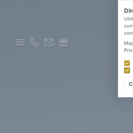
Dir
Util
com
cont
Mag
Pri
C