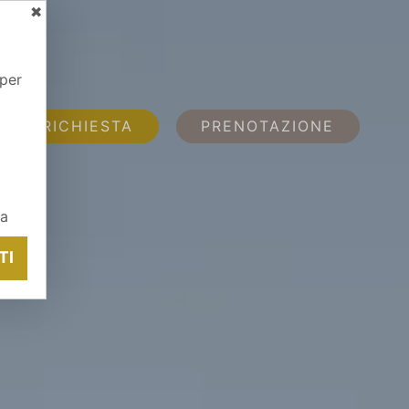
✖
 per
RICHIESTA
PRENOTAZIONE
ia
TI