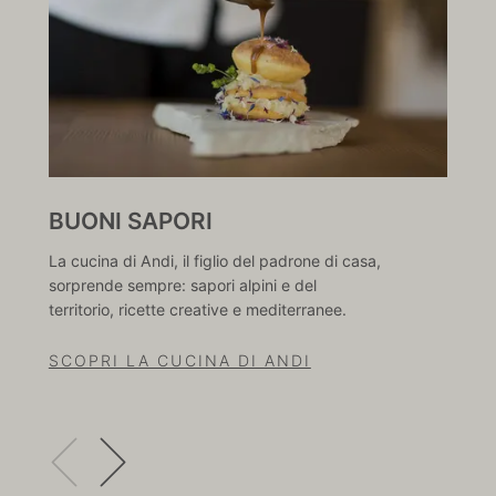
BUONI SAPORI
W
La cucina di Andi, il figlio del padrone di casa,
Rige
sorprende sempre: sapori alpini e del
deli
territorio, ricette creative e mediterranee.
arom
SCOPRI LA CUCINA DI ANDI
SC