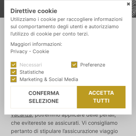
✖
Direttive cookie
Utilizziamo i cookie per raccogliere informazioni
sul comportamento degli utenti e autorizziamo
l’utilizzo di cookie per conto terzi.
ASSICURAZIONE VIAGGIO
Meglio andare sul sicuro
Maggiori informazioni:
Privacy
-
Cookie
Necessari
Preferenze
Naturalmente, ci auguriamo tutti che fili tutto
Statistiche
liscio, ma a volte capita qualche imprevisto.
Marketing & Social Media
Con la nostra assicurazione viaggio, siete
tutelati finanziariamente. Qualora foste
ACCETTA
CONFERMA
costretti a posticipare l’arrivo, ad anticipare la
TUTTI
SELEZIONE
partenza o addirittura a rinunciare alla
vacanza
, potremmo applicare delle penali,
che evitereste se assicurati. Vi consigliamo
pertanto di stipulare l’assicurazione viaggio