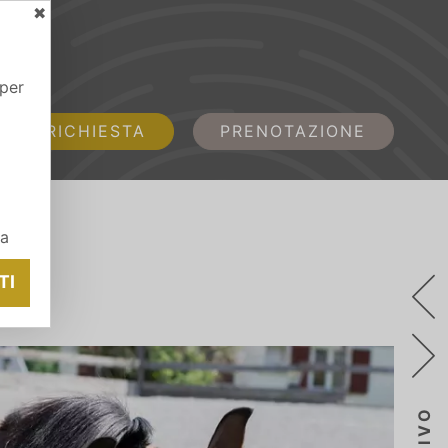
✖
 per
RICHIESTA
PRENOTAZIONE
ia
TI