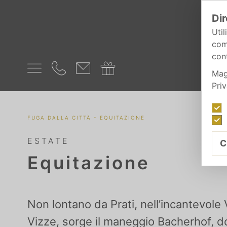
Dir
Util
com
cont
Mag
Pri
-
FUGA DALLA CITTÀ
EQUITAZIONE
ESTATE
C
Equitazione
Non lontano da Prati, nell’incantevole 
Vizze, sorge il maneggio Bacherhof, d