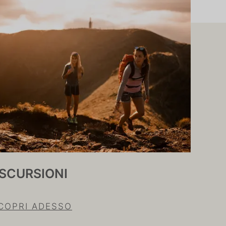
SCURSIONI
MOU
COPRI ADESSO
SCOP