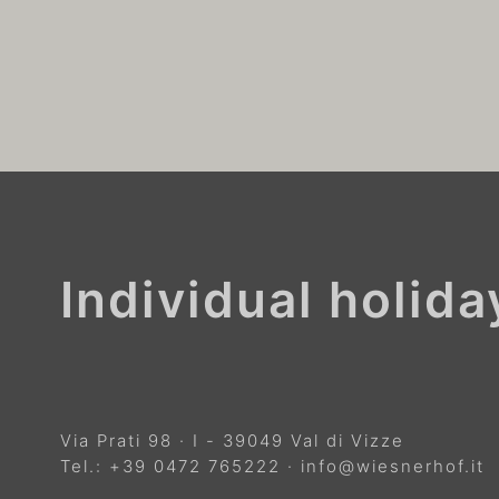
Individual holid
Via Prati 98
·
I
-
39049
Val di Vizze
Tel.:
+39 0472 765222
·
info@wiesnerhof.it