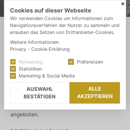
✖
Cookies auf dieser Webseite
Wir verwenden Cookies um Informationen zum
Navigationsverfahren der Nutzer zu sammeln und
-
erlauben das Setzen von Drittanbieter-Cookies.
AUS-FLÜGE
REITEN
Weitere Informationen:
Privacy
-
Cookie-Erklärung
SOMMER
Notwendig
Präferenzen
Reiten
Statistiken
Marketing & Social Media
ALLE
Unweit von Wiesen, im idyllischen
AUSWAHL
AKZEPTIEREN
BESTÄTIGEN
Pfitsch, befindet sich der Bacherhof. Hier
werden Ausritte und Reitstunden
angeboten.