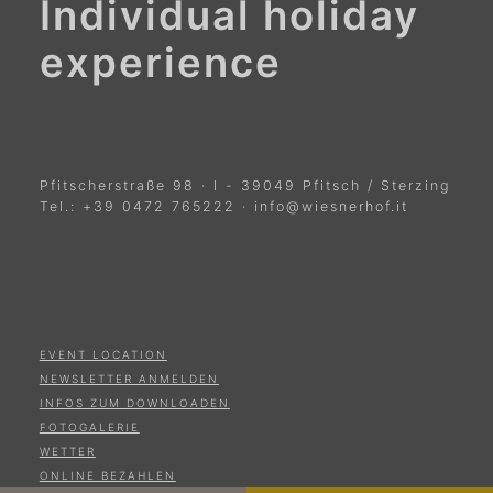
Individual holiday
experience
Pfitscherstraße 98
·
I
-
39049
Pfitsch / Sterzing
Tel.:
+39 0472 765222
·
info@wiesnerhof.it
EVENT LOCATION
NEWSLETTER ANMELDEN
INFOS ZUM DOWNLOADEN
FOTOGALERIE
WETTER
ONLINE BEZAHLEN