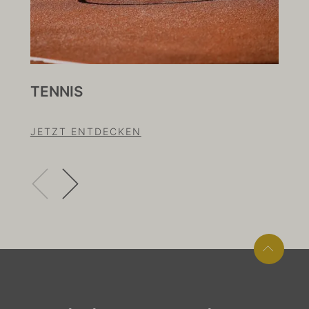
TENNIS
KL
JETZT ENTDECKEN
JE