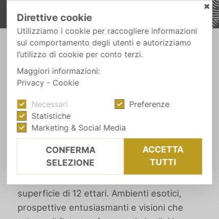
✖
Direttive cookie
Utilizziamo i cookie per raccogliere informazioni
sul comportamento degli utenti e autorizziamo
-
l’utilizzo di cookie per conto terzi.
FUGA DALLA CITTÀ
I GIARDINI DI CASTEL TRAUTTMANSDORFF
Maggiori informazioni:
Privacy
-
Cookie
ALTO ADIGE
Necessari
Preferenze
I Giardini di Castel
Statistiche
Trauttmansdorff
Marketing & Social Media
ACCETTA
CONFERMA
TUTTI
SELEZIONE
Questi giardini unici nel loro genere
sorgono a Merano e si estendono su una
superficie di 12 ettari. Ambienti esotici,
prospettive entusiasmanti e visioni che