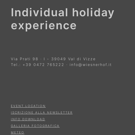
Individual holiday
experience
Via Prati 98
·
I
-
39049
Val di Vizze
Tel.:
+39 0472 765222
·
info@wiesnerhof.it
EVENT LOCATION
ISCRIZIONE ALLA NEWSLETTER
INFO DOWNLOAD
GALLERIA FOTOGRAFICA
METEO