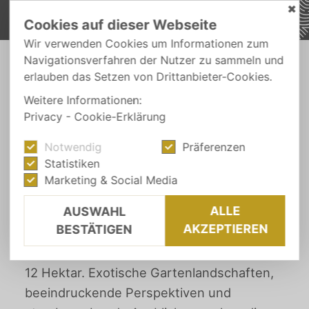
✖
Cookies auf dieser Webseite
Wir verwenden Cookies um Informationen zum
Navigationsverfahren der Nutzer zu sammeln und
-
erlauben das Setzen von Drittanbieter-Cookies.
AUS-FLÜGE
GARTENLANDSCHAFTEN
Weitere Informationen:
Privacy
-
Cookie-Erklärung
SÜDTIROL
Notwendig
Präferenzen
Gartenlandschaften
Statistiken
Marketing & Social Media
ALLE
AUSWAHL
Diese einzigartige Gartenwelt in Meran
AKZEPTIEREN
BESTÄTIGEN
erstreckt sich mit über 80
Gartenlandschaften auf einer Fläche von
12 Hektar. Exotische Gartenlandschaften,
beeindruckende Perspektiven und