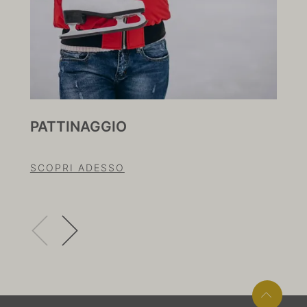
PATTINAGGIO
PA
SCOPRI ADESSO
SC