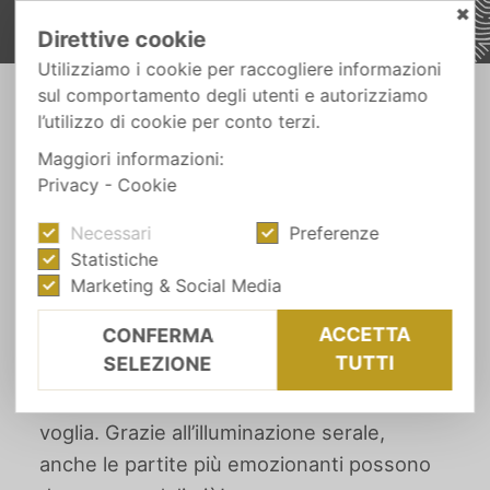
✖
Direttive cookie
Utilizziamo i cookie per raccogliere informazioni
sul comportamento degli utenti e autorizziamo
-
l’utilizzo di cookie per conto terzi.
FUGA DALLA CITTÀ
TENNIS
Maggiori informazioni:
Privacy
-
Cookie
SPORT & ACTIVE
Necessari
Preferenze
Tennis
Statistiche
Marketing & Social Media
ACCETTA
CONFERMA
In vacanza al Wiesnerhof vi aspettano
TUTTI
SELEZIONE
due campi da tennis privati. Qui potete
giocare e allenarvi quando ne avete
voglia. Grazie all’illuminazione serale,
anche le partite più emozionanti possono