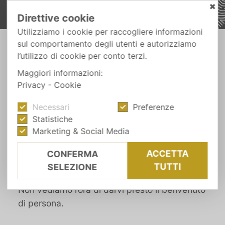
✖
Direttive cookie
Utilizziamo i cookie per raccogliere informazioni
sul comportamento degli utenti e autorizziamo
l’utilizzo di cookie per conto terzi.
PRENOTAZIONE ONLINE
A presto!
Maggiori informazioni:
Privacy
-
Cookie
Necessari
Preferenze
Siamo lieti che stiate pianificando il vostro
Statistiche
soggiorno al Wiesnerhof.
Marketing & Social Media
Qui
prenotate direttamente
presso l’hotel –
con assistenza personalizzata e
garanzia del
ACCETTA
CONFERMA
miglior prezzo.
TUTTI
SELEZIONE
Non vediamo l’ora di darvi presto il benvenuto
di persona.