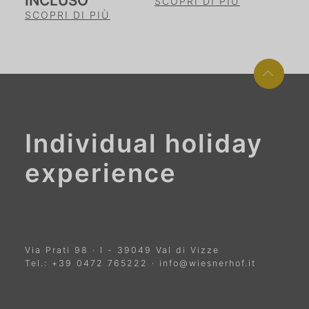
INCLUSO
SCOPRI DI PIÙ
SCOPRI DI PIÙ
Individual holiday
experience
Via Prati 98
·
I
-
39049
Val di Vizze
Tel.:
+39 0472 765222
·
info@wiesnerhof.it