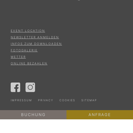
EVENT LOCATION
NEWSLETTER ANMELDEN
INFOS ZUM DOWNLOADEN
FOTOGALERIE
WETTER
ONLINE BEZAHLEN
IMPRESSUM
PRIVACY
COOKIES
SITEMAP
BUCHUNG
ANFRAGE
IT01187650211