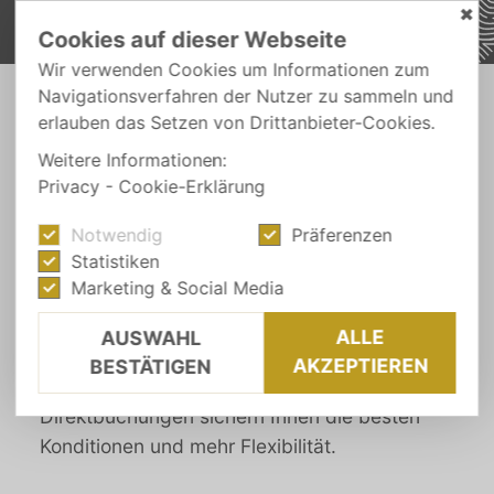
✖
Cookies auf dieser Webseite
Wir verwenden Cookies um Informationen zum
Navigationsverfahren der Nutzer zu sammeln und
erlauben das Setzen von Drittanbieter-Cookies.
URLAUB ONLINE BUCHEN
Bis bald im Wiesnerhof!
Weitere Informationen:
Privacy
-
Cookie-Erklärung
Notwendig
Präferenzen
Wir freuen uns, dass Sie Ihren Aufenthalt im
Statistiken
Wiesnerhof planen.
Marketing & Social Media
Hier
buchen Sie direkt
beim Hotel – mit
persönlicher Betreuung und
ALLE
AUSWAHL
Bestpreisgarantie.
AKZEPTIEREN
BESTÄTIGEN
Direktbuchungen sichern Ihnen die besten
Konditionen und mehr Flexibilität.