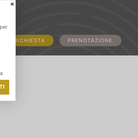
✖
 per
RICHIESTA
PRENOTAZIONE
ia
TI