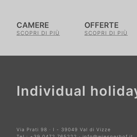
CAMERE
OFFERTE
SCOPRI DI PIÙ
SCOPRI DI PIÙ
Individual holid
Via Prati 98
·
I
-
39049
Val di Vizze
Tel.:
+39 0472 765222
·
info@wiesnerhof.it