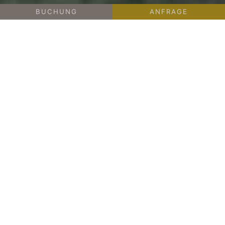
BUCHUNG
ANFRAGE
-
AUS-FLÜGE
STERZING/EISACKTAL
AUSFLÜGE IN STERZING UND DEM
EISACKTAL
Wo Kultur, Kulinarik und Sport
zueinander finden
Nur zwei Kilometer und damit nur wenige
Minuten trennen Sie im
Hotel Wiesnerhof
von
der unvergleichlich charmanten und
zweifellos
vielfältigen Alpinstadt
. Sterzing
mit seinen
fünf Seitentälern
und
drei
Aufstiegsanlagen
bietet für jeden individual
holiday experience. Egal ob Sie Lust auf einen