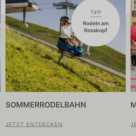
TIPP
Rodeln am
Rosskopf
SOMMERRODELBAHN
M
JETZT ENTDECKEN
J