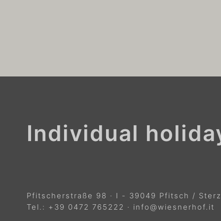
Individual holid
Pfitscherstraße 98
·
I
-
39049
Pfitsch / Ster
Tel.:
+39 0472 765222
·
info@wiesnerhof.it