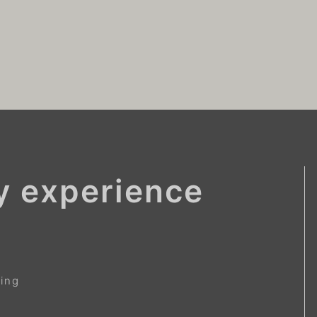
ay experience
zing