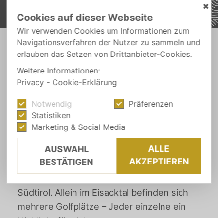
✖
Cookies auf dieser Webseite
Wir verwenden Cookies um Informationen zum
Navigationsverfahren der Nutzer zu sammeln und
-
erlauben das Setzen von Drittanbieter-Cookies.
AUS-FLÜGE
GOLFEN IN SÜDTIROL
Weitere Informationen:
Privacy
-
Cookie-Erklärung
SPORT & ACTIVE
Notwendig
Präferenzen
Golfen in Südtirol
Statistiken
Marketing & Social Media
ALLE
AUSWAHL
Kaum eine andere Region bietet auf so
AKZEPTIEREN
BESTÄTIGEN
kleiner Fläche eine so große Bandbreite
an unterschiedlichen Golfplätzen, wie
Südtirol. Allein im Eisacktal befinden sich
mehrere Golfplätze – Jeder einzelne ein