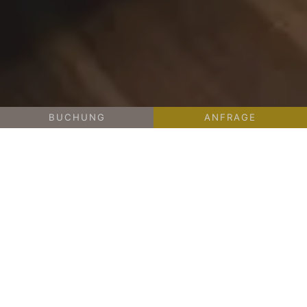
BUCHUNG
ANFRAGE
-
-
ZIMMER & PREISE
ZIMMER & SUITEN
SUITE JASMIN
44 M² | 2 - 4 PERSONEN
Suite Jasmin
Preis ab € 140,-
Mehr Raum für Ruhe und Erholung.