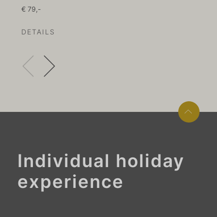
€ 79,-
€ 1
DETAILS
DE
Individual holiday
experience