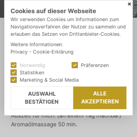
✖
Cookies auf dieser Webseite
Wir verwenden Cookies um Informationen zum
Navigationsverfahren der Nutzer zu sammeln und
-
-
erlauben das Setzen von Drittanbieter-Cookies.
ZIMMER & PREISE
ANGEBOTE
AUSZEIT FÜR MICH: (AN EINEM TAG MACHBAR)
Weitere Informationen:
Privacy
-
Cookie-Erklärung
Notwendig
Präferenzen
Auszeit für mich: (an
Statistiken
einem Tag machbar)
Marketing & Social Media
€ 121,-
ALLE
AUSWAHL
AKZEPTIEREN
BESTÄTIGEN
Auszeit für mich: (an einem Tag machbar)
Aromaölmassage 50 min.