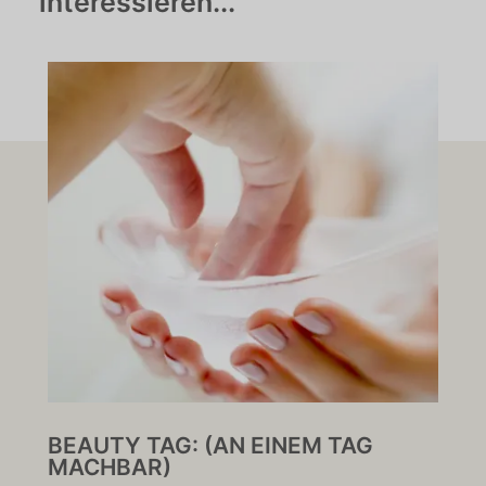
interessieren...
BEAUTY TAG: (AN EINEM TAG
GE
MACHBAR)
TA