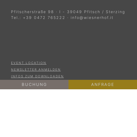
Pfitscherstraße 98
·
I
-
39049
Pfitsch / Sterzing
Tel.:
+39 0472 765222
·
info@wiesnerhof.it
EVENT LOCATION
NEWSLETTER ANMELDEN
INFOS ZUM DOWNLOADEN
FOTOGALERIE
BUCHUNG
ANFRAGE
WETTER
ONLINE BEZAHLEN