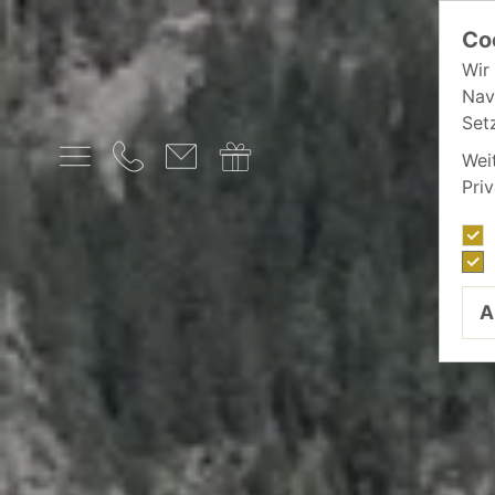
Co
Wir
Nav
Set
Wei
Pri
A