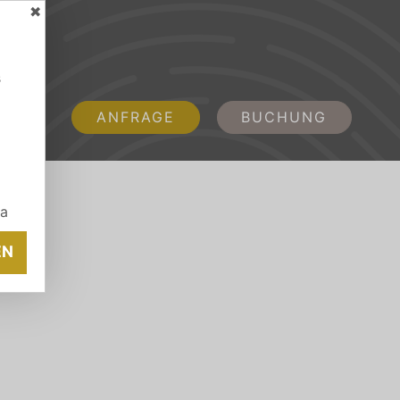
✖
s
ANFRAGE
BUCHUNG
ia
EN