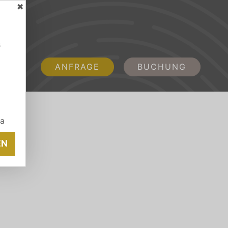
✖
s
ANFRAGE
BUCHUNG
ia
EN